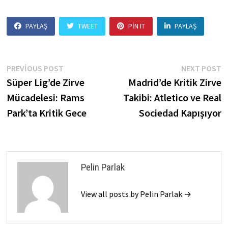
PAYLAŞ
TWEET
PIN IT
PAYLAŞ
Yazı
Previous
N
PREVIOUS POST
NEXT POST
post:
p
Süper Lig’de Zirve
Madrid’de Kritik Zirve
gezinmesi
Mücadelesi: Rams
Takibi: Atletico ve Real
Park’ta Kritik Gece
Sociedad Kapışıyor
Pelin Parlak
View all posts by Pelin Parlak →