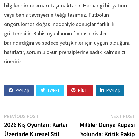
bilgilendirme amacı taşımaktadır. Herhangi bir yatırım
veya bahis tavsiyesi niteliği taşımaz. Futbolun
öngörülemez doğası nedeniyle sonuçlar farklılık
gösterebilir. Bahis oyunlarının finansal riskler
barındırdığını ve sadece yetişkinler için uygun olduğunu
hatırlatır, sorumlu oyun prensiplerine sadık kalmanızı
öneririz.
PAYLAŞ
TWEET
PIN IT
PAYLAŞ
Yazı
Previous
N
PREVIOUS POST
NEXT POST
post:
p
2026 Kış Oyunları: Karlar
Milliler Dünya Kupası
gezinmesi
Üzerinde Küresel Stil
Yolunda: Kritik Rakip