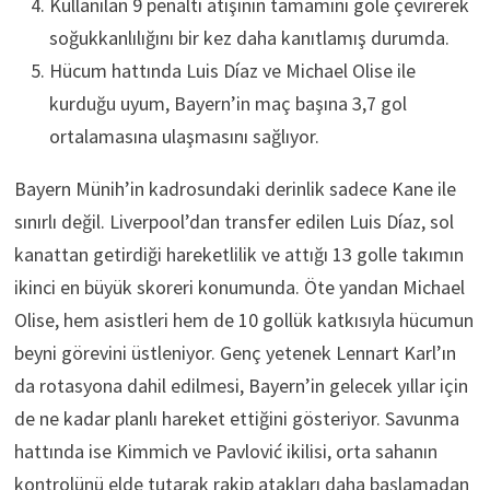
Kullanılan 9 penaltı atışının tamamını gole çevirerek
soğukkanlılığını bir kez daha kanıtlamış durumda.
Hücum hattında Luis Díaz ve Michael Olise ile
kurduğu uyum, Bayern’in maç başına 3,7 gol
ortalamasına ulaşmasını sağlıyor.
Bayern Münih’in kadrosundaki derinlik sadece Kane ile
sınırlı değil. Liverpool’dan transfer edilen Luis Díaz, sol
kanattan getirdiği hareketlilik ve attığı 13 golle takımın
ikinci en büyük skoreri konumunda. Öte yandan Michael
Olise, hem asistleri hem de 10 gollük katkısıyla hücumun
beyni görevini üstleniyor. Genç yetenek Lennart Karl’ın
da rotasyona dahil edilmesi, Bayern’in gelecek yıllar için
de ne kadar planlı hareket ettiğini gösteriyor. Savunma
hattında ise Kimmich ve Pavlović ikilisi, orta sahanın
kontrolünü elde tutarak rakip atakları daha başlamadan