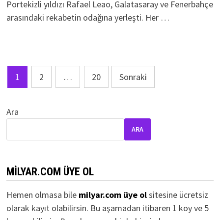
Portekizli yıldızı Rafael Leao, Galatasaray ve Fenerbahçe
arasındaki rekabetin odağına yerleşti. Her …
Yazı
1
2
…
20
Sonraki
sayfalaması
Ara
ARA
MILYAR.COM ÜYE OL
Hemen olmasa bile
milyar.com üye ol
sitesine ücretsiz
olarak kayıt olabilirsin. Bu aşamadan itibaren 1 koy ve 5