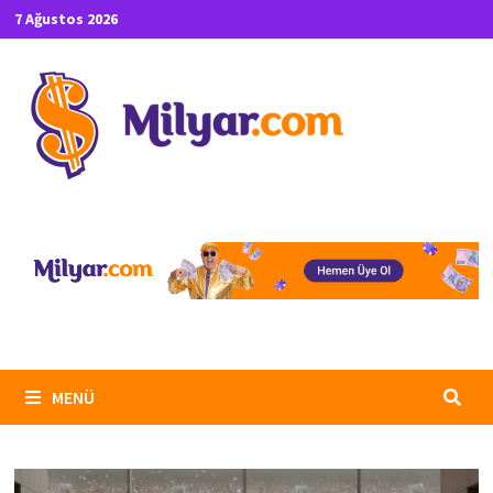
İçeriğe
7 Ağustos 2026
geç
MENÜ