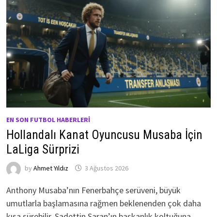
EN SON FUTBOL HABERLERI
Hollandalı Kanat Oyuncusu Musaba İçin
LaLiga Sürprizi
by
Ahmet Yıldız
3 Ağustos 2026
Anthony Musaba’nın Fenerbahçe serüveni, büyük
umutlarla başlamasına rağmen beklenenden çok daha
kısa sürebilir. Sadettin Saran’ın başkanlık koltuğuna