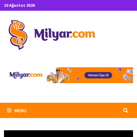
İçeriğe
10 Ağustos 2026
geç
MENÜ