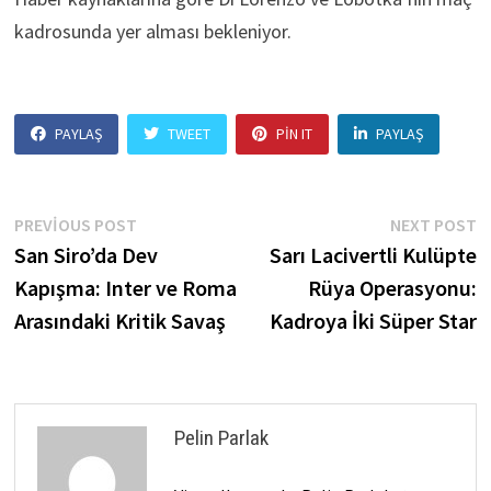
kadrosunda yer alması bekleniyor.
PAYLAŞ
TWEET
PIN IT
PAYLAŞ
Yazı
Previous
N
PREVIOUS POST
NEXT POST
post:
p
San Siro’da Dev
Sarı Lacivertli Kulüpte
gezinmesi
Kapışma: Inter ve Roma
Rüya Operasyonu:
Arasındaki Kritik Savaş
Kadroya İki Süper Star
Pelin Parlak