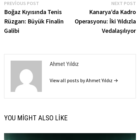
Yazı
Previous
N
PREVIOUS POST
NEXT POST
post:
p
Boğaz Kıyısında Tenis
Kanarya’da Kadro
gezinmesi
Rüzgarı: Büyük Finalin
Operasyonu: İki Yıldızla
Galibi
Vedalaşılıyor
Ahmet Yıldız
View all posts by Ahmet Yıldız →
YOU MIGHT ALSO LIKE