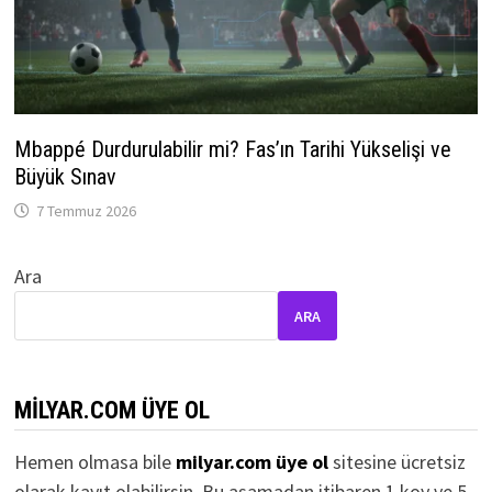
Mbappé Durdurulabilir mi? Fas’ın Tarihi Yükselişi ve
Büyük Sınav
7 Temmuz 2026
Ara
ARA
MILYAR.COM ÜYE OL
Hemen olmasa bile
milyar.com üye ol
sitesine ücretsiz
olarak kayıt olabilirsin. Bu aşamadan itibaren 1 koy ve 5