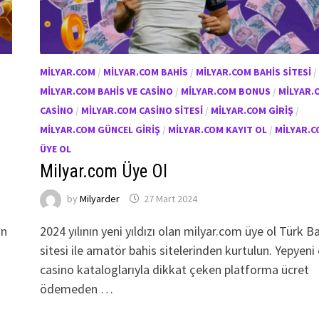
MILYAR.COM
/
MILYAR.COM BAHIS
/
MILYAR.COM BAHIS SITESI
/
MILYAR.COM BAHIS VE CASINO
/
MILYAR.COM BONUS
/
MILYAR.
CASINO
/
MILYAR.COM CASINO SITESI
/
MILYAR.COM GIRIŞ
/
MILYAR.COM GÜNCEL GIRIŞ
/
MILYAR.COM KAYIT OL
/
MILYAR.
ÜYE OL
Milyar.com Üye Ol
by
Milyarder
27 Mart 2024
an
2024 yılının yeni yıldızı olan milyar.com üye ol Türk B
sitesi ile amatör bahis sitelerinden kurtulun. Yepyeni 
casino kataloglarıyla dikkat çeken platforma ücret
ödemeden …