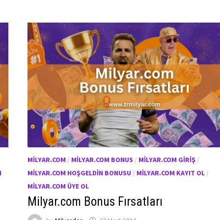
MILYAR.COM
/
MILYAR.COM BONUS
/
MILYAR.COM GIRIŞ
/
M
MILYAR.COM HOŞGELDIN BONUSU
/
MILYAR.COM KAYIT OL
/
MILYAR.COM ÜYE OL
Milyar.com Bonus Fırsatları