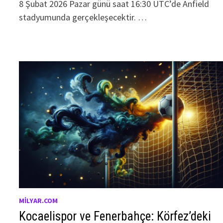
8 Şubat 2026 Pazar günü saat 16:30 UTC’de Anfield
stadyumunda gerçekleşecektir. …
MILYAR.COM
Kocaelispor ve Fenerbahçe: Körfez’deki