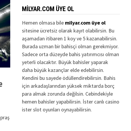
MILYAR.COM ÜYE OL
Hemen olmasa bile
milyar.com üye ol
sitesine ücretsiz olarak kayıt olabilirsin. Bu
aşamadan itibaren 1 koy ve 5 kazanabilirsin.
Burada uzman bir bahisçi olman gerekmiyor.
Sadece orta düzeyde bahis yatırımcısı olman
yeterli olacaktır. Büyük bahisler yaparak
daha büyük kazançlar elde edebilirsin.
Kendini bu sayede ödüllendirebilirsin. Bahis
e
için arkadaşlarından yüksek miktarda borç
para almak zorunda değilsin. Cebindekiyle
hemen bahisler yapabilirsin. İster canlı casino
ister slot oyunları oynayabilirsin.
üpraş