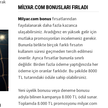
arak
MILYAR.COM BONUSLARI FIRLADI
Milyar.com bonus
fırsatlarından
faydalanarak daha fazla kazanca
ulaşabilirsiniz. Aradığınız en yüksek gelir için
mutlaka promosyonları incelemeniz gerekir.
Bununla birlikte birçok farklı fırsatın
kullanım süresi geçmeden tercih edilmesi
önerilir. Ayrıca fırsatlar bununla sınırlı
değildir. Birden fazla ödeme yaptığınızda her
ödeme için oranlar farklıdır. Bu şekilde 8000
TL tutarındaki ödüle sahip olabilirsiniz.
Yeni üyelik bonusu veya deneme bonusu
adıyla bilinen kampanya 8.000 TL ödül sunar.
Toplamda 8.000 TL promosyonu milyar.com
a