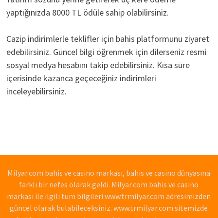
yaptığınızda 8000 TL ödüle sahip olabilirsiniz.
Cazip indirimlerle teklifler için bahis platformunu ziyaret
edebilirsiniz. Güncel bilgi öğrenmek için dilerseniz resmi
sosyal medya hesabını takip edebilirsiniz. Kısa süre
içerisinde kazanca geçeceğiniz indirimleri
inceleyebilirsiniz.
Milyar.com bahis ve casino markası, bahis ve casino dünyasına
farklı bir nefes olarak geldi. Milyar.com bahis ve casino
markası ile ilgili tüm bilgileri www.trmilyar.com adresimizden
güncel olarak bulabileceksiniz. www.trmilyar.com sitemizde