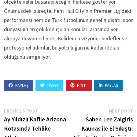
ölçekte neler başarabileceğini herkese gösteriyor.
Önümüzdeki süreçte, hem Hull City’nin Premier Lig’deki
performansı hem de Türk futbolunun genel gidişatı, spor
dünyasının en çok konuşulan konuları arasında yer
almaya devam edecek. Belirlenen vizyoner hedefler ve
profesyonel adımlar, bu yolculuğun ne kadar iddialı
olduğunu simgeliyor.
PAYLAŞ
TWEET
PIN IT
PAYLAŞ
Yazı
Previous
N
PREVIOUS POST
NEXT POST
post:
p
Ay Yıldızlı Kafile Arizona
Saben Lee Zalgiris
gezinmesi
Rotasında Tehlike
Kaunas ile El Sıkıştı: