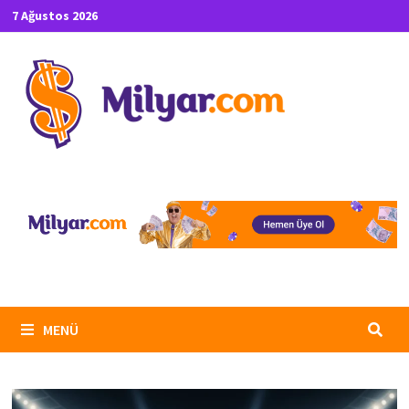
İçeriğe
7 Ağustos 2026
geç
MENÜ