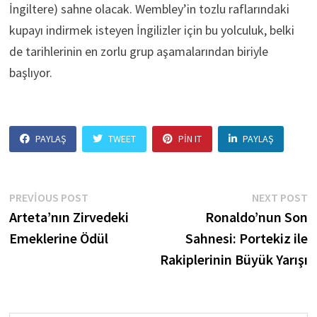
İngiltere) sahne olacak. Wembley’in tozlu raflarındaki
kupayı indirmek isteyen İngilizler için bu yolculuk, belki
de tarihlerinin en zorlu grup aşamalarından biriyle
başlıyor.
PAYLAŞ
TWEET
PIN IT
PAYLAŞ
Yazı
Previous
N
PREVIOUS POST
NEXT POST
post:
p
Arteta’nın Zirvedeki
Ronaldo’nun Son
gezinmesi
Emeklerine Ödül
Sahnesi: Portekiz ile
Rakiplerinin Büyük Yarışı