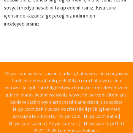
sosyal medya hesabını takip edebilirsiniz. Kısa süre
içerisinde kazanca geçeceğiniz indirimleri
inceleyebilirsiniz.
Milyar.com bahis ve casino markası, bahis ve casino dünyasına
farklı bir nefes olarak geldi. Milyar.com bahis ve casino
markası ile ilgili tüm bilgileri www.trmilyar.com adresimizden
güncel olarak bulabileceksiniz. www.trmilyar.com sitemizde
bahis ve casino oyunları oynatılmamaktadır, site sadece
Milyar.com bahis ve casino sitesi ile ilgili bilgi vermek
amacıyla kurulmuştur. Milyar.com | Milyar.com Bahis |
Milyar.com Casino | Milyar.com Giriş | Milyar.com Üye Ol ©
2024 - 2025 Tüm Hakları Saklıdır.